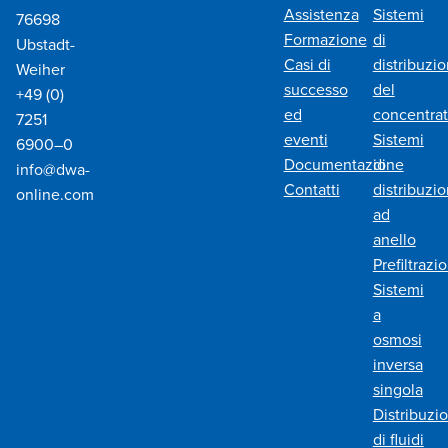
Assistenza
Sistemi
76698
Formazione
di
Ubstadt-
Casi di
distribuzi
Weiher
successo
del
+49 (0)
ed
concentra
7251
eventi
Sistemi
6900–0
Documentazione
di
info@dwa-
Contatti
distribuzi
online.com
ad
anello
Prefiltrazi
Sistemi
a
osmosi
inversa
singola
Distribuzi
di fluidi