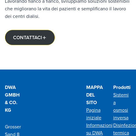
Lavorando fianco a fianco, sviluppiamo soluzioni sostenibili
che migliorano la vita dei pazienti e semplificano il lavoro
dei centri dialisi.
CONTATTACI
DWA
MAPPA
Prodotti
GMBH
DEL
Sistemi
& CO.
SITO
a
KG
Pagina
osmosi
iniziale
inversa
Informazioni
Disinfezio
Grosser
su DWA
termica
Sand 8